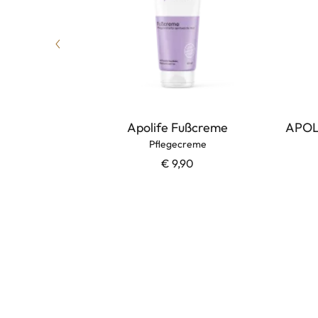
L, 100 ML
Apolife Fußcreme
APOL
r Gefäße
Pflegecreme
€ 9,90