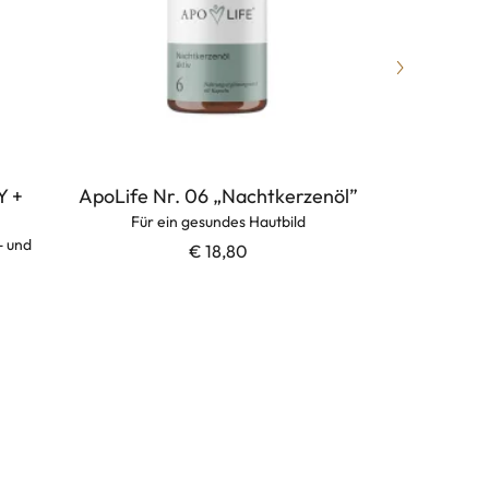
 +
ApoLife Nr. 06 „Nachtkerzenöl”
APOLIFE
5% 
Für ein gesundes Hautbild
- und
Pflege
€ 18,80