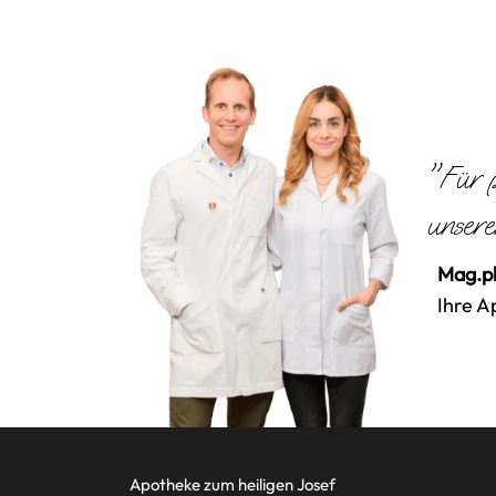
"Für p
unsere
Mag.ph
Ihre A
Apotheke zum heiligen Josef