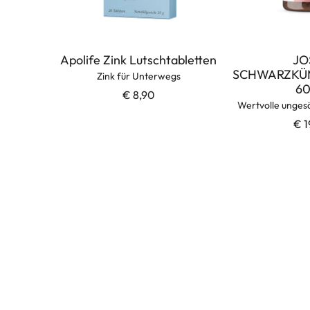
Apolife Zink Lutschtabletten
JO
SCHWARZKÜM
Zink für Unterwegs
60
€ 8,90
Wertvolle ungesä
€ 1