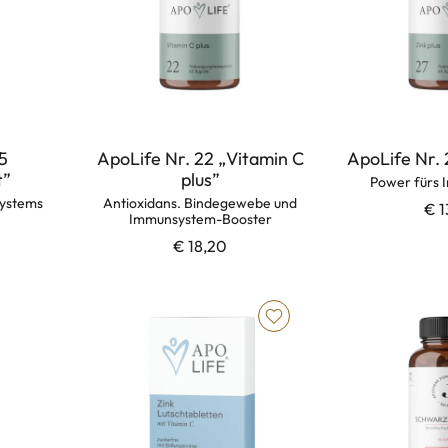
5
ApoLife Nr. 22 „Vitamin C
ApoLife Nr. 
t”
plus”
Power fürs
systems
Antioxidans. Bindegewebe und
€ 1
Immunsystem-Booster
€ 18,20