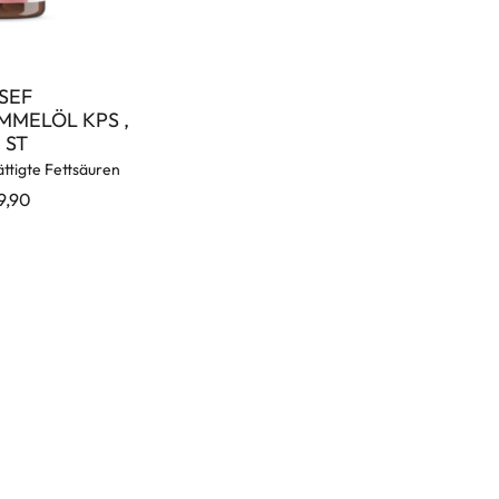
SEF
MELÖL KPS ,
 ST
ttigte Fettsäuren
9,90