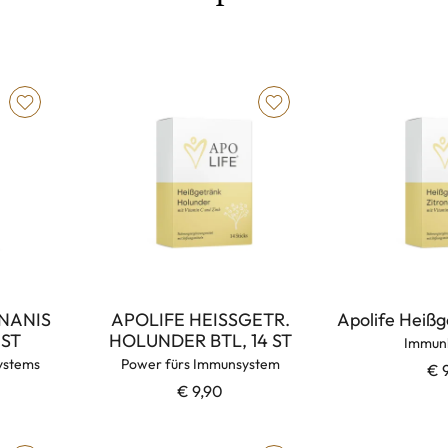
RNANIS
APOLIFE HEISSGETR.
Apolife Heißg
 ST
HOLUNDER BTL, 14 ST
Immun
ystems
Power fürs Immunsystem
€ 
€ 9,90