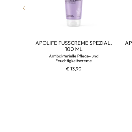
L, 100 ML
APOLIFE FUSSCREME SPEZIAL,
AP
100 ML
r Gefäße
Antibakterielle Pflege- und
Feuchtigkeitscreme
€ 13,90