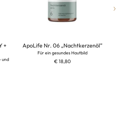
 +
ApoLife Nr. 06 „Nachtkerzenöl”
APOLIFE
5% 
Für ein gesundes Hautbild
- und
Pflege
€ 18,80