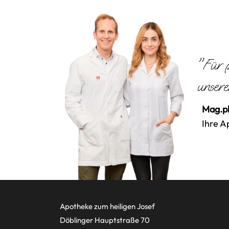
"Für p
unsere
Mag.ph
Ihre A
Apotheke zum heiligen Josef
Döblinger Hauptstraße 70