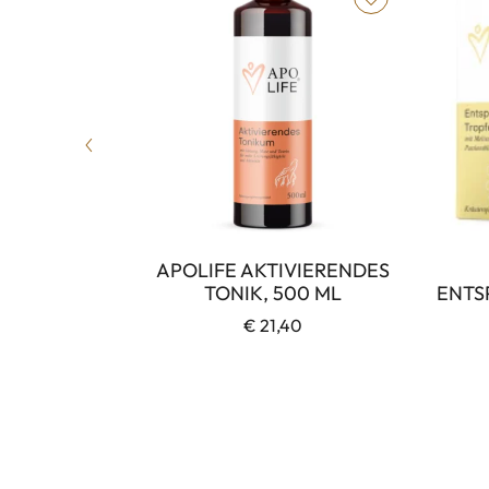
K GUMMIES,
APOLIFE AKTIVIERENDES
TONIK, 500 ML
ENTS
ür die ganze
€ 21,40