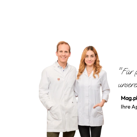
"Für p
unsere
Mag.ph
Ihre A