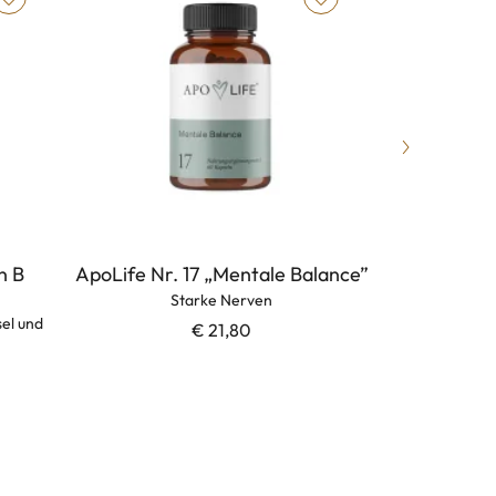
n B
ApoLife Nr. 17 „Mentale Balance”
ApoLife N
Starke Nerven
S
el und
€ 21,80