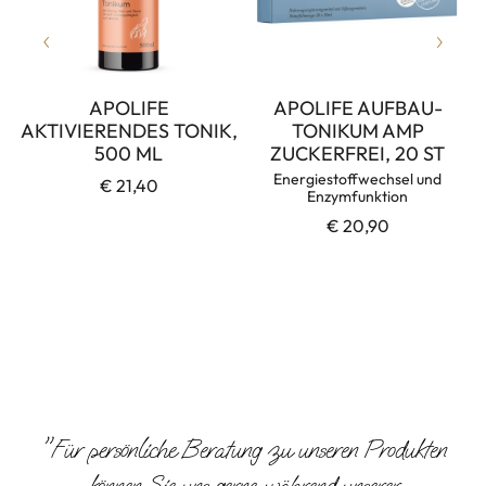
APOLIFE
APOLIFE AUFBAU-
AKTIVIERENDES TONIK,
TONIKUM AMP
500 ML
ZUCKERFREI, 20 ST
Energiestoffwechsel und
€ 21,40
Enzymfunktion
€ 20,90
"Für persönliche Beratung zu unseren Produkten
können Sie uns gerne während unserer