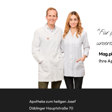
"Für p
unsere
Mag.ph
Ihre A
Apotheke zum heiligen Josef
Döblinger Hauptstraße 70