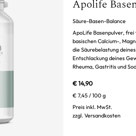
Apolife Base
Säure-Basen-Balance
ApoLife Basenpulver, frei
basischen Calcium-, Magne
die Säurebelastung deines
Entschlackung deines Gew
Rheuma, Gastritis und So
€ 14,90
€ 7,45
/ 100 g
Preis inkl. MwSt.
zzgl. Versandkosten