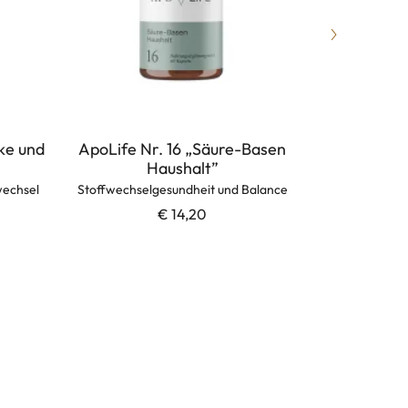
ke und
ApoLife Nr. 16 „Säure-Basen
ApoLife N
Haushalt”
Ges
wechsel
Stoffwechselgesundheit und Balance
€ 14,20